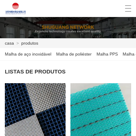
العربية
Deutsch
English
Español
casa
>
produtos
Malha de aço inoxidável
Malha de poliéster
Malha PPS
Malha 
CASA
LISTAS DE PRODUTOS
PRODUTOS
NOTÍCIA
CASO
SHOW DE FÁBRICA
FALE CONOSCO