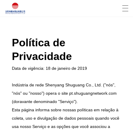
العربية
Deutsch
English
Español
Política de
Privacidade
CASA
Data de vigência: 18 de janeiro de 2019
PRODUTOS
NOTÍCIA
Indústria de rede Shenyang Shuguang Co., Ltd. ("nós",
"nós" ou "nosso") opera o site pt.shuguangnetwork.com
CASO
(doravante denominado "Serviço").
Esta página informa sobre nossas políticas em relação à
SHOW DE FÁBRICA
coleta, uso e divulgação de dados pessoais quando você
FALE CONOSCO
usa nosso Serviço e as opções que você associou a