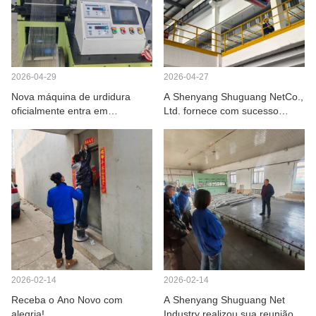
2026-04-29
2026-04-27
Nova máquina de urdidura
A Shenyang Shuguang NetCo.,
oficialmente entra em
Ltd. fornece com sucesso
produção.
correias transportadoras
espirais de alta qualidade e
recebe grande reconhecimento
dos clientes.
2026-02-14
2026-02-14
Receba o Ano Novo com
A Shenyang Shuguang Net
alegria!
Industry realizou sua reunião