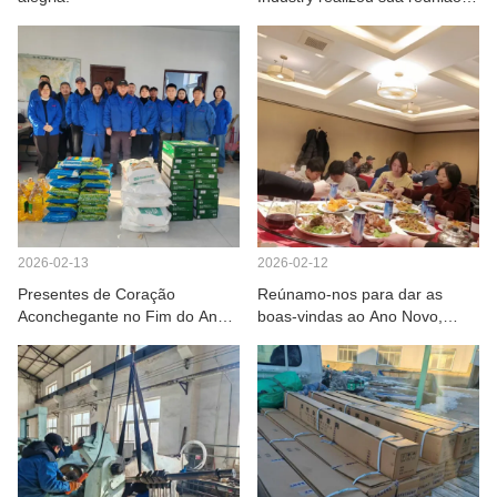
de funcionários de Ano Novo.
2026-02-13
2026-02-12
Presentes de Coração
Reúnamo-nos para dar as
Aconchegante no Fim do Ano,
boas-vindas ao Ano Novo,
Seguindo em Frente para uma
unamo-nos em um só coração
Nova Jornada - Shenyang
e caminhemos rumo ao futuro.
Shuguang Net Industry Co.,
Ltd. Distribuindo Presentes de
Primavera