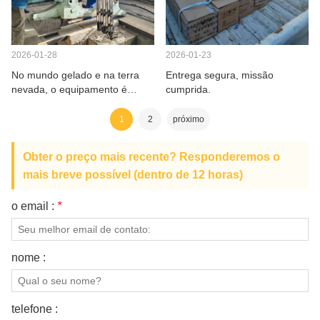
2026-01-28
2026-01-23
No mundo gelado e na terra
Entrega segura, missão
nevada, o equipamento é
cumprida.
instalado com entusiasmo
ardente.
1
2
próximo
Obter o preço mais recente? Responderemos o
mais breve possível (dentro de 12 horas)
o email :
*
nome :
telefone :