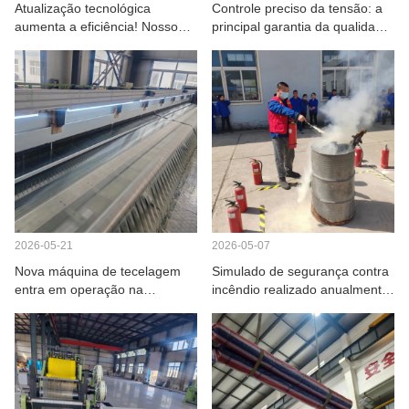
Atualização tecnológica
Controle preciso da tensão: a
SOBRE NÓS
aumenta a eficiência! Nosso
principal garantia da qualidade
tear de 8,5 m impulsiona a
da tela PPS da Shuguang
melhoria da qualidade e da
Netting.
produção de malha PPS.
2026-05-21
2026-05-07
Nova máquina de tecelagem
Simulado de segurança contra
entra em operação na
incêndio realizado anualmente
Shenyang Shuguang Wire
pela Shenyang Shuguang Net
Mesh Co., Ltd. – Maior
Industry Co., Ltd.
capacidade e melhor
qualidade.