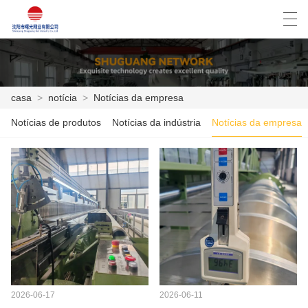
العربية
Deutsch
English
Español
casa
>
notícia
>
Notícias da empresa
Notícias de produtos
Notícias da indústria
Notícias da empresa
CASA
PRODUTOS
NOTÍCIA
CASO
SHOW DE FÁBRICA
FALE CONOSCO
2026-06-17
2026-06-11