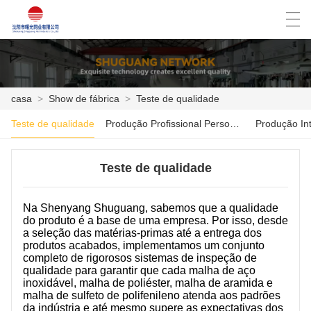
العربية
Deutsch
English
Español
casa
>
Show de fábrica
>
Teste de qualidade
Teste de qualidade
Produção Profissional Personalizada
Produção Int
CASA
PRODUTOS
Teste de qualidade
NOTÍCIA
Na Shenyang Shuguang, sabemos que a qualidade
do produto é a base de uma empresa. Por isso, desde
CASO
a seleção das matérias-primas até a entrega dos
produtos acabados, implementamos um conjunto
SHOW DE FÁBRICA
completo de rigorosos sistemas de inspeção de
qualidade para garantir que cada malha de aço
inoxidável, malha de poliéster, malha de aramida e
FALE CONOSCO
malha de sulfeto de polifenileno atenda aos padrões
da indústria e até mesmo supere as expectativas dos