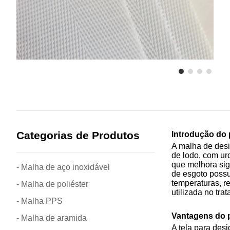
Categorias de Produtos
Introdução do 
A malha de desi
de lodo, com ur
que melhora sig
- Malha de aço inoxidável
de esgoto possu
temperaturas, r
- Malha de poliéster
utilizada no tr
- Malha PPS
Vantagens do 
- Malha de aramida
A tela para desi