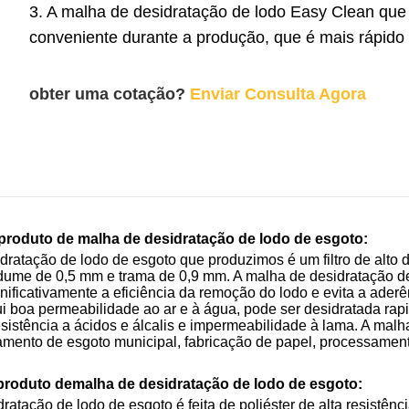
3. A malha de desidratação de lodo Easy Clean qu
conveniente durante a produção, que é mais rápido d
obter uma cotação?
Enviar Consulta Agora
produto de malha de desidratação de lodo de esgoto:
dratação de lodo de esgoto que produzimos é um filtro de alto
dume de 0,5 mm e trama de 0,9 mm. A malha de desidratação d
nificativamente a eficiência da remoção do lodo e evita a ader
i boa permeabilidade ao ar e à água, pode ser desidratada rapid
esistência a ácidos e álcalis e impermeabilidade à lama. A ma
atamento de esgoto municipal, fabricação de papel, processament
produto de
malha de desidratação de lodo de esgoto
:
dratação de lodo de esgoto é feita de poliéster de alta resistên