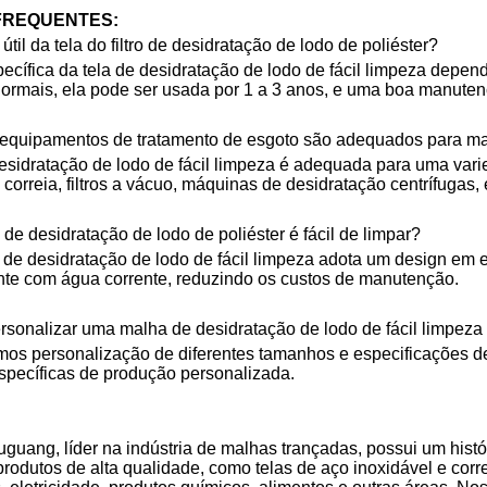
FREQUENTES:
 útil da tela do filtro de desidratação de lodo de poliéster?
específica da tela de desidratação de lodo de fácil limpeza dep
normais, ela pode ser usada por 1 a 3 anos, e uma boa manutenç
 equipamentos de tratamento de esgoto são adequados para mal
esidratação de lodo de fácil limpeza é adequada para uma var
e correia, filtros a vácuo, máquinas de desidratação centrífugas, 
ro de desidratação de lodo de poliéster é fácil de limpar?
 de desidratação de lodo de fácil limpeza adota um design em e
te com água corrente, reduzindo os custos de manutenção.
ersonalizar uma malha de desidratação de lodo de fácil limpeza
mos personalização de diferentes tamanhos e especificações d
pecíficas de produção personalizada.
uang, líder na indústria de malhas trançadas, possui um hist
produtos de alta qualidade, como telas de aço inoxidável e cor