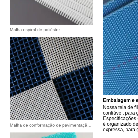
Malha espiral de poliéster
Embalagem e e
Nossa tela de f
confiável, para 
Especificações e
é organizado de
Malha de conformação de pavimentação de poliéster
expressa, para g