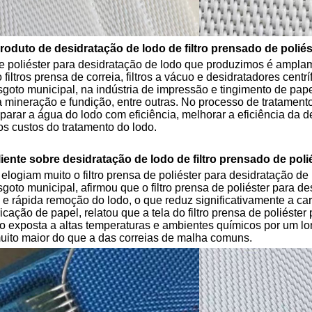
roduto de desidratação de lodo de filtro prensado de poliés
 de poliéster para desidratação de lodo que produzimos é ampl
filtros prensa de correia, filtros a vácuo e desidratadores centrí
sgoto municipal, na indústria de impressão e tingimento de pap
 mineração e fundição, entre outras. No processo de tratamento 
parar a água do lodo com eficiência, melhorar a eficiência da 
s custos do tratamento do lodo.
iente sobre desidratação de lodo de filtro prensado de poli
 elogiam muito o filtro prensa de poliéster para desidratação d
goto municipal, afirmou que o filtro prensa de poliéster para d
 e rápida remoção do lodo, o que reduz significativamente a c
ricação de papel, relatou que a tela do filtro prensa de poliéste
 exposta a altas temperaturas e ambientes químicos por um l
 muito maior do que a das correias de malha comuns.