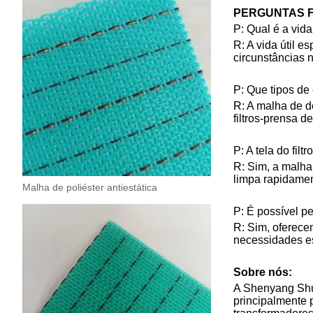
PERGUNTAS 
P: Qual é a vida
R: A vida útil 
circunstâncias 
P: Que tipos de
R: A malha de d
filtros-prensa d
P: A tela do filt
R: Sim, a malha
limpa rapidamen
Malha de poliéster antiestática
P: É possível p
R: Sim, oferece
necessidades es
Sobre nós:
A Shenyang Shug
principalmente 