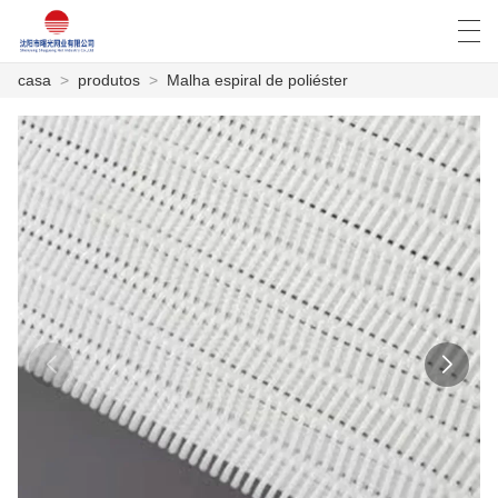
casa
>
produtos
>
Malha espiral de poliéster
العربية
Deutsch
English
Español
CASA
PRODUTOS
NOTÍCIA
CASO
SHOW DE FÁBRICA
FALE CONOSCO