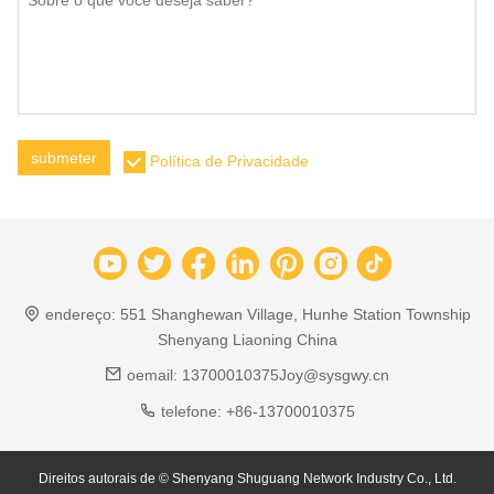
submeter
Política de Privacidade
endereço:
551 Shanghewan Village, Hunhe Station Township
Shenyang Liaoning China
oemail:
13700010375Joy@sysgwy.cn
telefone:
+86-13700010375
Direitos autorais de © Shenyang Shuguang Network Industry Co., Ltd.