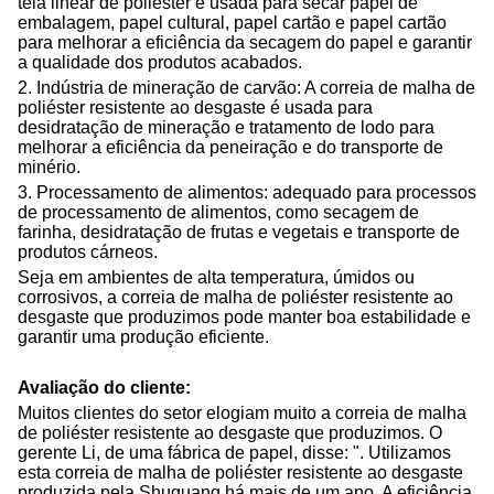
tela linear de poliéster é usada para secar papel de
embalagem, papel cultural, papel cartão e papel cartão
para melhorar a eficiência da secagem do papel e garantir
a qualidade dos produtos acabados.
2. Indústria de mineração de carvão: A correia de malha de
poliéster resistente ao desgaste é usada para
desidratação de mineração e tratamento de lodo para
melhorar a eficiência da peneiração e do transporte de
minério.
3. Processamento de alimentos: adequado para processos
de processamento de alimentos, como secagem de
farinha, desidratação de frutas e vegetais e transporte de
produtos cárneos.
Seja em ambientes de alta temperatura, úmidos ou
corrosivos, a correia de malha de poliéster resistente ao
desgaste que produzimos pode manter boa estabilidade e
garantir uma produção eficiente.
Avaliação do cliente:
Muitos clientes do setor elogiam muito a correia de malha
de poliéster resistente ao desgaste que produzimos. O
gerente Li, de uma fábrica de papel, disse: ". Utilizamos
esta correia de malha de poliéster resistente ao desgaste
produzida pela Shuguang há mais de um ano. A eficiência