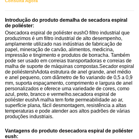
Consulta Agora
Introdução do produto de
malha de secadora espiral
de poliéster
:
O
secadora espiral de poliéster eu
sh
O filtro industrial que
produzimos é um filtro industrial de alto desempenho,
amplamente utilizado nas indústrias de fabricação de
papel, mineração de carvão, alimentos, medicina,
impressão e tingimento e produtos de borracha. Também
pode ser usado em correias transportadoras e correias de
malha de suporte de máquinas compostas.
Secador espiral
de poliéster
sh
Adota estrutura de anel grande, anel médio
e anel pequeno, com diâmetro de fio variando de 0,5 a 0,9
mm, suporta espaçamento, comprimento e largura de anel
personalizados e oferece uma variedade de cores, como
azul, preto, branco e vermelho.
secadora espiral de
poliéster eu
sh
A malha tem forte permeabilidade ao ar,
superfície plana, fácil desmontagem, resistência a altas
temperaturas e pode atender aos altos padrões de várias
produções industriais.
Vantagens do produto de
secadora espiral de poliéster
eu
sh
: