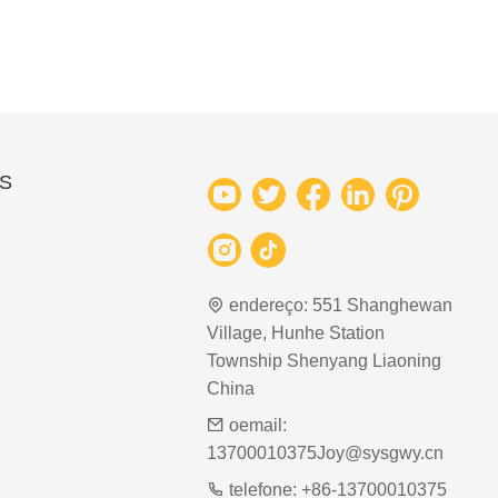
S
endereço:
551 Shanghewan
Village, Hunhe Station
Township Shenyang Liaoning
China
oemail:
13700010375Joy@sysgwy.cn
telefone:
+86-13700010375