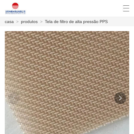
casa
>
produtos
>
Tela de filtro de alta pressão PPS
العربية
Deutsch
English
Español
CASA
PRODUTOS
NOTÍCIA
CASO
SHOW DE FÁBRICA
FALE CONOSCO