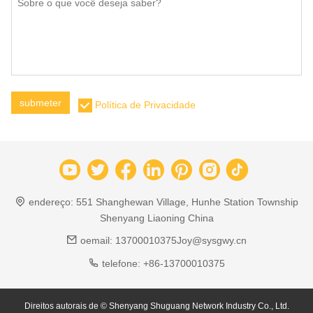
submeter
Política de Privacidade
endereço:
551 Shanghewan Village, Hunhe Station Township
Shenyang Liaoning China
oemail:
13700010375Joy@sysgwy.cn
telefone:
+86-13700010375
Direitos autorais de © Shenyang Shuguang Network Industry Co., Ltd.